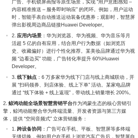
广告、手机锁屏画报等原生场景，实现 “用户意图感知 –
内容精准推送 – 服务即时响应” 的闭环。例如，用户运动
时，智能手表自动推送运动装备优惠券；观影时，智慧屏
弹出影视周边商品链接Huawei Developer。
应用内场景
：华为浏览器、华为视频、华为音乐等月
活超 5 亿的自有应用，结合用户行为数据（如浏览历
史、收藏偏好）进行个性化推荐。某美妆品牌通过华为视
频 “边看边买” 功能，广告转化率提升 60%Huawei
Developer。
线下触点
：6 万多家华为线下门店与线上商城联动，开
展 “扫码领券、到店体验、线上下单” 活动。某家电品牌
通过 “线下体验 + 线上返现”，带动线上销量增长 200%。
鲸鸿动能全场景智慧营销平台
作为鸿蒙生态的核心营销引
擎，鲸鸿动能整合华为终端流量、开发者资源与第三方媒
体，提供 “空间音频式” 立体营销服务：
跨设备协同
：广告可在手机、平板、智慧屏等多终端
无缝切换，例如用户在手机上浏览汽车广告后，智慧屏自