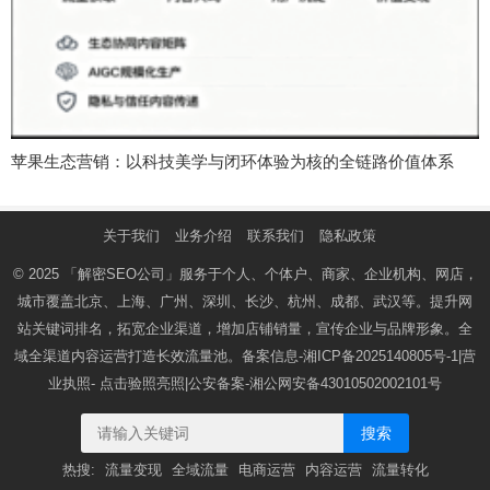
苹果生态营销：以科技美学与闭环体验为核的全链路价值体系
关于我们
业务介绍
联系我们
隐私政策
© 2025
「解密SEO公司」
服务于个人、个体户、商家、企业机构、网店，
城市覆盖北京、上海、广州、深圳、长沙、杭州、成都、武汉等。提升网
站关键词排名，拓宽企业渠道，增加店铺销量，宣传企业与品牌形象。全
域全渠道内容运营打造长效流量池。备案信息-
湘ICP备2025140805号-1
|营
业执照-
点击验照亮照
|公安备案-
湘公网安备43010502002101号
搜索
热搜:
流量变现
全域流量
电商运营
内容运营
流量转化