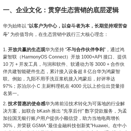
一、企业文化：贯穿生态营销的底层逻辑
华为始终以 “
以客户为中心，以奋斗者为本，长期坚持艰苦奋
斗
” 为价值导向，在生态营销中践行三大核心理念：
开放共赢的生态观
华为坚持 “
不与合作伙伴争利
”，通过鸿
蒙智联（HarmonyOS Connect）开放 1000+API 接口、提供
10 万 + 开发工具，与润和软件、软通动力等 3000 + 合作伙
伴共建智能硬件生态，累计接入设备超 8 亿台华为鸿蒙智
联。例如，九阳不用手洗豆浆机接入鸿蒙后，好评率达
97%；苏泊尔小 C 主厨料理机在 4000 元以上价位出货量排
名第一。
技术普惠的使命感
华为将前沿技术转化为可落地的行业解
决方案，如联合 bKash 推出 “先享后付” 数字贷款服务，为孟
加拉国无银行账户用户提供小额信贷，助力当地电商增长
30%，并荣获 GSMA “最佳金融科技创新奖”Huawei。在中小