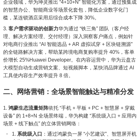
企业领域，华为坤灵推出 “4+10+N” 智能化方案，通过预集成
的智慧办公、智能商业等场景化套包，降低企业数字化门
槛，某连锁酒店采用后综合成本下降 30%。
客户需求驱动的创新力
华为通过 “铁三角” 团队（客户经
理、解决方案经理、交付经理）深入洞察客户痛点，例如针
对电商行业推出 “AI 智能选品 + AR 虚拟试穿 + 区块链溯源”
的全链路解决方案，帮助某跨境电商复购率提升 40%，客单
价增长 25%Huawei Developer。在内容运营中，华为云盘古
大模型自动生成营销文案、短视频脚本，某快消品牌通过 AI
工具使内容生产效率提升 8 倍。
二、网络营销：全场景智能触达与精准分发
鸿蒙生态流量矩阵
依托 “手机 + 平板 + PC + 智慧屏 + 穿戴
设备” 的 1+8+N 全场景终端，华为构建 “系统级入口 + 应用内
场景 + 线下触点” 的立体营销网络：
系统级入口
：通过鸿蒙负一屏 “小艺建议”、智慧屏开机