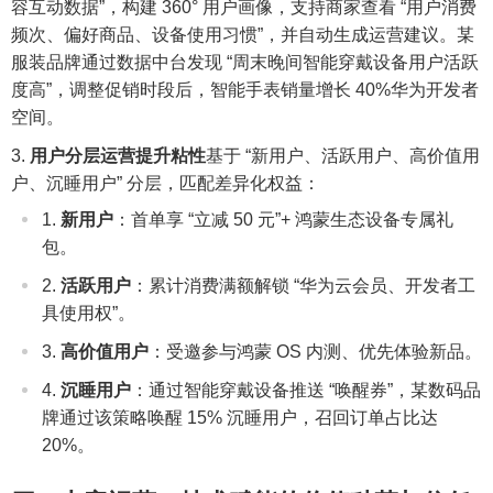
容互动数据”，构建 360° 用户画像，支持商家查看 “用户消费
频次、偏好商品、设备使用习惯”，并自动生成运营建议。某
服装品牌通过数据中台发现 “周末晚间智能穿戴设备用户活跃
度高”，调整促销时段后，智能手表销量增长 40%华为开发者
空间。
用户分层运营提升粘性
基于 “新用户、活跃用户、高价值用
户、沉睡用户” 分层，匹配差异化权益：
新用户
：首单享 “立减 50 元”+ 鸿蒙生态设备专属礼
包。
活跃用户
：累计消费满额解锁 “华为云会员、开发者工
具使用权”。
高价值用户
：受邀参与鸿蒙 OS 内测、优先体验新品。
沉睡用户
：通过智能穿戴设备推送 “唤醒券”，某数码品
牌通过该策略唤醒 15% 沉睡用户，召回订单占比达
20%。