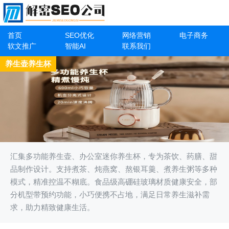
首页
SEO优化
网络营销
电子商务
软文推广
智能AI
联系我们
养生壶养生杯
汇集多功能养生壶、办公室迷你养生杯，专为茶饮、药膳、甜
品制作设计。支持煮茶、炖燕窝、熬银耳羹、煮养生粥等多种
模式，精准控温不糊底。食品级高硼硅玻璃材质健康安全，部
分机型带预约功能，小巧便携不占地，满足日常养生滋补需
求，助力精致健康生活。