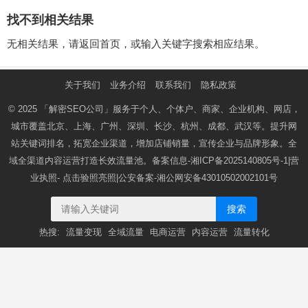
找不到相关结果
无相关结果，请返回首页，或输入关键字搜索相应结果。
关于我们
业务介绍
联系我们
隐私政策
© 2025
「解密SEO公司」
服务于个人、个体户、商家、企业机构、网店，
城市覆盖北京、上海、广州、深圳、长沙、杭州、成都、武汉等。提升网
站关键词排名，拓宽企业渠道，增加店铺销量，宣传企业与品牌形象。全
域全渠道内容运营打造长效流量池。备案信息-
湘ICP备2025140805号-1
|营
业执照-
点击验照亮照
|公安备案-
湘公网安备43010502002101号
搜索
热搜:
流量变现
全域流量
电商运营
内容运营
流量转化