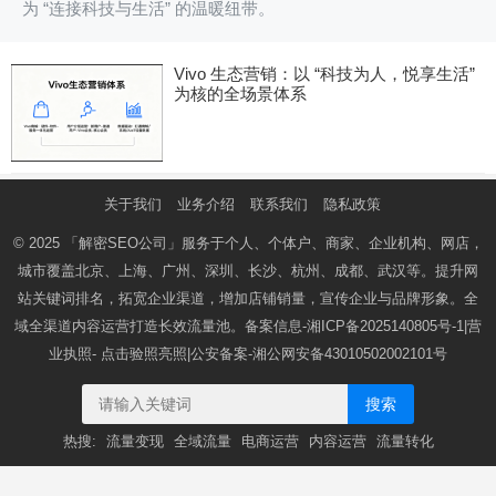
为 “连接科技与生活” 的温暖纽带。
Vivo 生态营销：以 “科技为人，悦享生活”
为核的全场景体系
关于我们
业务介绍
联系我们
隐私政策
© 2025
「解密SEO公司」
服务于个人、个体户、商家、企业机构、网店，
城市覆盖北京、上海、广州、深圳、长沙、杭州、成都、武汉等。提升网
站关键词排名，拓宽企业渠道，增加店铺销量，宣传企业与品牌形象。全
域全渠道内容运营打造长效流量池。备案信息-
湘ICP备2025140805号-1
|营
业执照-
点击验照亮照
|公安备案-
湘公网安备43010502002101号
搜索
热搜:
流量变现
全域流量
电商运营
内容运营
流量转化