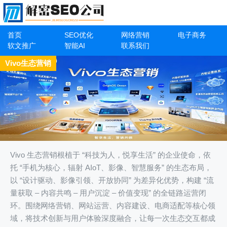
首页
SEO优化
网络营销
电子商务
软文推广
智能AI
联系我们
Vivo生态营销
Vivo 生态营销根植于 “科技为人，悦享生活” 的企业使命，依
托 “手机为核心，辐射 AIoT、影像、智慧服务” 的生态布局，
以 “设计驱动、影像引领、开放协同” 为差异化优势，构建 “流
量获取 – 内容共鸣 – 用户沉淀 – 价值变现” 的全链路运营闭
环。围绕网络营销、网站运营、内容建设、电商适配等核心领
域，将技术创新与用户体验深度融合，让每一次生态交互都成