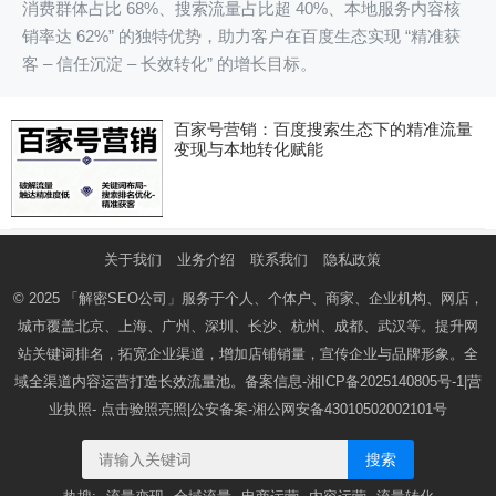
消费群体占比 68%、搜索流量占比超 40%、本地服务内容核
销率达 62%” 的独特优势，助力客户在百度生态实现 “精准获
客 – 信任沉淀 – 长效转化” 的增长目标。
百家号营销：百度搜索生态下的精准流量
变现与本地转化赋能
关于我们
业务介绍
联系我们
隐私政策
© 2025
「解密SEO公司」
服务于个人、个体户、商家、企业机构、网店，
城市覆盖北京、上海、广州、深圳、长沙、杭州、成都、武汉等。提升网
站关键词排名，拓宽企业渠道，增加店铺销量，宣传企业与品牌形象。全
域全渠道内容运营打造长效流量池。备案信息-
湘ICP备2025140805号-1
|营
业执照-
点击验照亮照
|公安备案-
湘公网安备43010502002101号
搜索