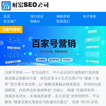
首页
SEO优化
网络营销
电子商务
软文推广
智能AI
联系我们
百家号营销
百家号营销 —— 专为品牌方、中小企业及区域商家打造的搜
索流量运营解决方案，依托百度 8.2 亿月活用户与 “搜索 + 推
荐” 双引擎分发优势，以 “破解流量触达精准度低、本地转化链
路断裂、内容商业价值难释放” 为核心，构建 “关键词布局 –
搜索排名优化 – 本地场景渗透 – 多元变现” 的营销闭环。平台
聚焦 “搜索流量长尾效应与权威信任建立”，凭借 “30-50 岁高