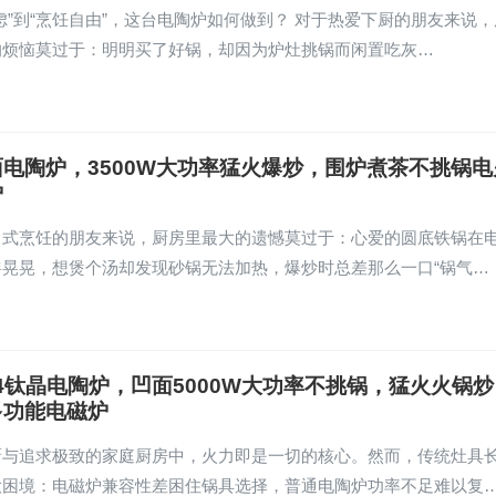
虑”到“烹饪自由”，这台电陶炉如何做到？ 对于热爱下厨的朋友来说，
的烦恼莫过于：明明买了好锅，却因为炉灶挑锅而闲置吃灰…
电陶炉，3500W大功率猛火爆炒，围炉煮茶不挑锅电
炉
中式烹饪的朋友来说，厨房里最大的遗憾莫过于：心爱的圆底铁锅在
摇晃晃，想煲个汤却发现砂锅无法加热，爆炒时总差那么一口“锅气…
004钛晶电陶炉，凹面5000W大功率不挑锅，猛火火锅炒
多功能电磁炉
厨与追求极致的家庭厨房中，火力即是一切的核心。然而，传统灶具
大困境：电磁炉兼容性差困住锅具选择，普通电陶炉功率不足难以复