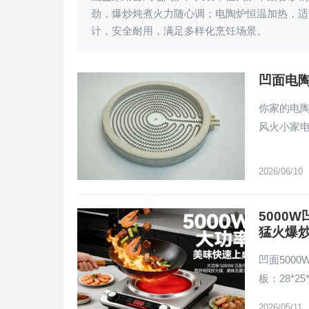
劲，爆炒炖煮火力随心调；电陶炉恒温加热，适
计，安全耐用，满足多样化烹饪场景。
凹面电
你家的电
风火小家
2026/06/10
5000
猛火爆
凹面500
板：28*2
2026/05/11