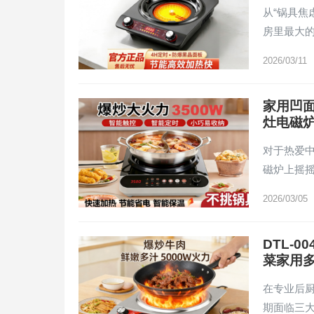
从“锅具焦
房里最大
2026/03/11
家用凹面
灶电磁
对于热爱
磁炉上摇
2026/03/05
DTL-
菜家用
在专业后
期面临三