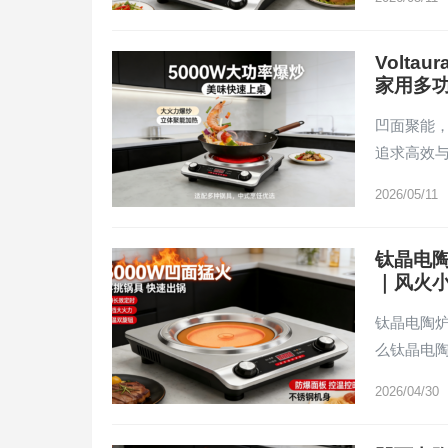
Volt
家用多
凹面聚能，
追求高效
2026/05/11
钛晶电
｜风火
钛晶电陶炉
么钛晶电陶
2026/04/30