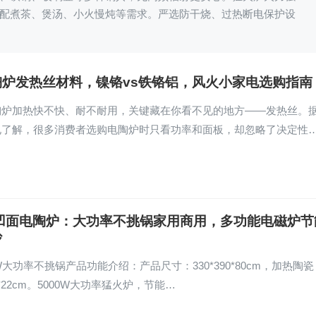
配煮茶、煲汤、小火慢炖等需求。严选防干烧、过热断电保护设
陶炉发热丝材料，镍铬vs铁铬铝，风火小家电选购指南
陶炉加热快不快、耐不耐用，关键藏在你看不见的地方——发热丝。
电了解，很多消费者选购电陶炉时只看功率和面板，却忽略了决定性
W凹面电陶炉：大功率不挑锅家用商用，多功能电磁炉节
炒
0W大功率不挑锅产品功能介绍：产品尺寸：330*390*80cm，加热陶瓷
5*22cm。5000W大功率猛火炉，节能…