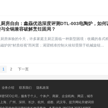
厨房自由：鑫赑优选深度评测DTL-003电陶炉，如何
控与全锅兼容破解烹饪困局？
致厨房体验的今天，许多家庭主厨正面临一种新型困境：收藏的各式
磁炉的“材质歧视”而闲置；渴望精准控制火候却受限于机械旋钮…
1
2
下一页
业务介绍
联系我们
隐私政策
解密SEO公司」
服务于个人、个体户、商家、企业机构、网店，城市
上海、广州、深圳、长沙、杭州、成都、武汉等。提升网站关键词排