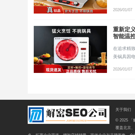
2026/01/07
重新定义
智能温
在追求精
美锅具因电
2026/01/07
文
章
分
页
关于我们
© 2025
「
覆盖北京、