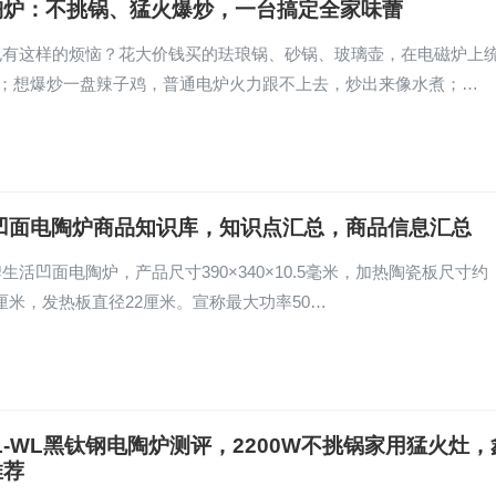
陶炉：不挑锅、猛火爆炒，一台搞定全家味蕾
也有这样的烦恼？花大价钱买的珐琅锅、砂锅、玻璃壶，在电磁炉上
”；想爆炒一盘辣子鸡，普通电炉火力跟不上去，炒出来像水煮；…
W凹面电陶炉商品知识库，知识点汇总，商品信息汇总
生活凹面电陶炉，产品尺寸390×340×10.5毫米，加热陶瓷板尺寸约
×22厘米，发热板直径22厘米。宣称最大功率50…
L-WL黑钛钢电陶炉测评，2200W不挑锅家用猛火灶，
推荐