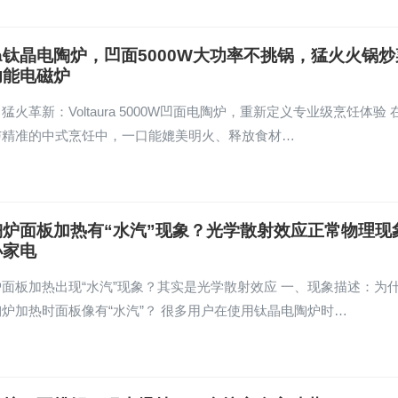
aura钛晶电陶炉，凹面5000W大功率不挑锅，猛火火锅
功能电磁炉
猛火革新：Voltaura 5000W凹面电陶炉，重新定义专业级烹饪体验 
与精准的中式烹饪中，一口能媲美明火、释放食材…
陶炉面板加热有“水汽”现象？光学散射效应正常物理现
小家电
面板加热出现“水汽”现象？其实是光学散射效应 一、现象描述：为
炉加热时面板像有“水汽”？ 很多用户在使用钛晶电陶炉时…