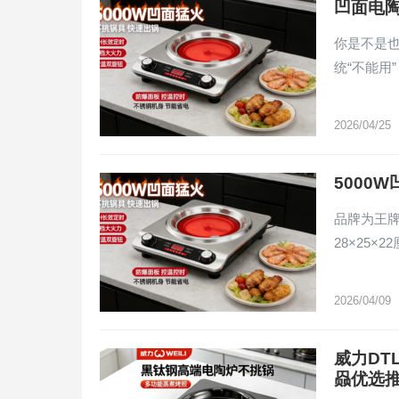
凹面电
你是不是
统“不能用
2026/04/25
5000
品牌为王牌
28×25
2026/04/09
威力DT
赑优选