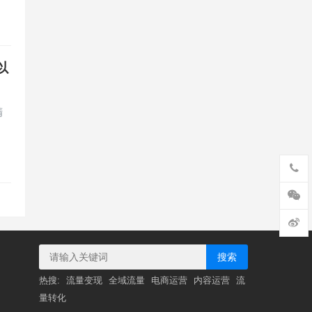
以
精
搜索
热搜:
流量变现
全域流量
电商运营
内容运营
流
量转化