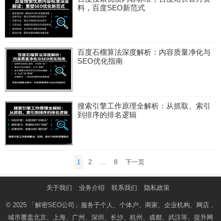
料，百度SEO新范式
百度石榴算法深度解析：内容质量净化与
SEO优化指南
搜索引擎工作原理全解析：从抓取、索引
到排序的排名逻辑
文
1
2
…
8
下一页
章
分
关于我们
业务介绍
联系我们
隐私政策
页
© 2025
「解密SEO公司」
服务于个人、个体户、商家、企业机构、网店，
城市覆盖北京、上海、广州、深圳、长沙、杭州、成都、武汉等。提升网