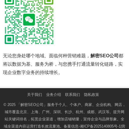
无论您身处哪个地域、面临何种营销难题，
解密SEO公司
都
将以数据为基、服务为桥，与您携手打通流量转化链路，实
现企业数字业务的持续增长。
关于我们
业务介绍
联系我们
隐私政策
© 2025
「解密SEO公司」
服务于个人、个体户、商家、企业机构、网店，
城市覆盖北京、上海、广州、深圳、长沙、杭州、成都、武汉等。提升网
站关键词排名，拓宽企业渠道，增加店铺销量，宣传企业与品牌形象。全
域全渠道内容运营打造长效流量池。备案信息-
湘ICP备2025140805号-1
|营