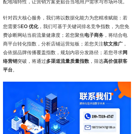
配地域特性，让营销方案更贴合当地用户需求与市场环境。
针对四大核心服务，我们将以数据化能力为您精准赋能：若
您需要S
EO 优化
，我们可基于关键词排名竞争指数，为您免
费诊断网站当前流量健康度；若您聚焦
电子商务
，将结合电
商平台转化指数，分析店铺运营短板；若您关注
软文推广
，
会依据品牌传播覆盖指数，规划内容分发路径；若您寻求
网
络营销
突破，将通过
多渠道流量质量指数
，筛选
高价值获客
平台
。