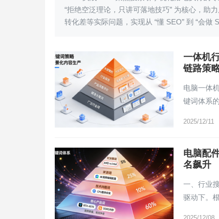
“拒绝空泛理论，只讲可落地技巧” 为核心，助
转化差等实际问题，实现从 “懂 SEO” 到 “会做 
一体机
链路策
电脑一体
键词体系的
2025/12/11
电脑配
名飙升
一、行业
驱动下。根
2025/12/08