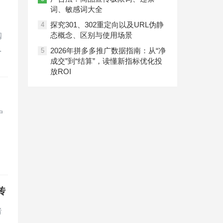
词、敏感词大全
探究301、302重定向以及URL伪静
4
态概念、区别与使用场景
阅
…
2026年拼多多推广数据指南：从“净
5
成交”到“结算”，读懂新指标优化投
放ROI
户
传
者