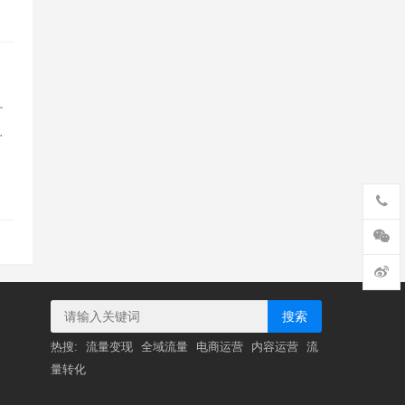
务
…
搜索
热搜:
流量变现
全域流量
电商运营
内容运营
流
量转化