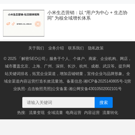
小米生态营销：以 “用户为中心 + 生态协
同” 为核全域增长体系
关于我们
业务介绍
联系我们
隐私政策
© 2025
「解密SEO公司」
服务于个人、个体户、商家、企业机构、网店，
城市覆盖北京、上海、广州、深圳、长沙、杭州、成都、武汉等。提升网
站关键词排名，拓宽企业渠道，增加店铺销量，宣传企业与品牌形象。全
域全渠道内容运营打造长效流量池。备案信息-
湘ICP备2025140805号-1
|营
业执照-
点击验照亮照
|公安备案-
湘公网安备43010502002101号
搜索
热搜:
流量变现
全域流量
电商运营
内容运营
流量转化