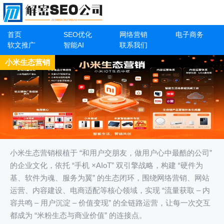
首页
SEO优化
网络营销
电子商务
软文推广
智能AI
联系我们
小米生态营销
小米生态营销根植于 “和用户交朋友，做用户心中最酷的公司”
的企业文化，依托 “手机 ×AIoT” 双引擎战略，构建 “硬件为
基、软件为魂、服务为翼” 的生态闭环，围绕网络营销、网站
运营、内容建设、电商适配等核心领域，实现 “流量获取 – 内
容共鸣 – 用户沉淀 – 价值变现” 的全链路运营，让每一次交互
都成为 “米粉生态与商业价值” 的连接点。