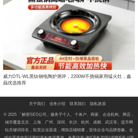
威力DTL-WL黑钛钢电陶炉测评，2200W不挑锅家用猛火灶，鑫
赑优选推荐
关于我们
业务介绍
联系我们
隐私政策
© 2025
「解密SEO公司」
服务于个人、个体户、商家、企业机构、网店，
城市覆盖北京、上海、广州、深圳、长沙、杭州、成都、武汉等。提升网
站关键词排名，拓宽企业渠道，增加店铺销量，宣传企业与品牌形象。全
域全渠道内容运营打造长效流量池。备案信息-
湘ICP备2025140805号-1
|营