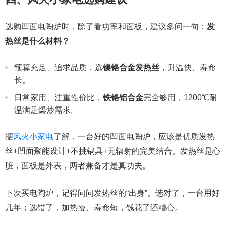
选购凹面电陶炉时，除了看功率和面板，建议多问一句：
发
热丝是什么材料？
预算充足、追求品质，选
镍铬合金发热丝
，升温快、寿命
长。
日常家用、注重性价比，
铁铬铝合金
完全够用，1200℃耐
温满足爆炒需求。
据
风火小家电
了解，一台好的凹面电陶炉，应该是优质发热
丝+凹面聚能设计+不挑锅具+无辐射的完美结合。发热丝是心
脏，面板是外表，两者兼备才是真功夫。
下次买电陶炉，记得问问发热丝的“出身”。选对了，一台用好
几年；选错了，加热慢、寿命短，钱花了还糟心。