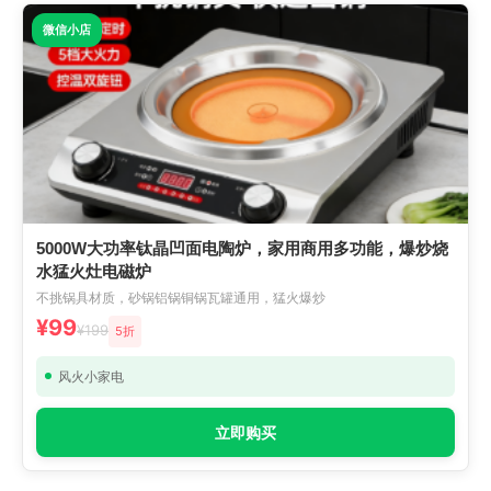
微信小店
5000W大功率钛晶凹面电陶炉，家用商用多功能，爆炒烧
水猛火灶电磁炉
不挑锅具材质，砂锅铝锅铜锅瓦罐通用，猛火爆炒
¥99
¥199
5折
风火小家电
立即购买