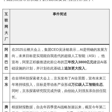
互
事件简述
联
网
大
厂
阿
在2025云栖大会上，集团CEO吴泳铭表示，AI是明确的发展方
里
向，未来目标是实现能自我迭代的超级人工智能（ASI）。他
巴
宣布，阿里正积极推进此前公布的
三年投入3800亿元
建设AI基
巴
础设施的计划，并计划在此基础上
追加更大投入
。
京
在全球科技探索者大会上，京东发布了AI全景图，宣布未来三
东
年将持续投入，目标是带动各产业形成
万亿级人工智能生态
。
同时，京东探索研究院完成升级，由创始人刘强东亲自担任院
长。
腾
根据财报数据，自去年四季度AI战略加速以来，截至今年第二