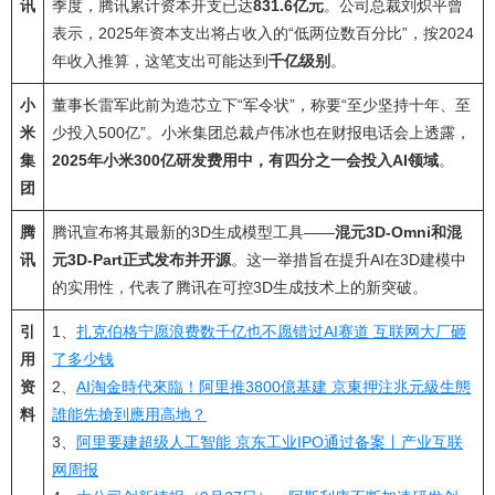
讯
季度，腾讯累计资本开支已达
831.6亿元
。公司总裁刘炽平曾
表示，2025年资本支出将占收入的“低两位数百分比”，按2024
年收入推算，这笔支出可能达到
千亿级别
。
小
董事长雷军此前为造芯立下“军令状”，称要“至少坚持十年、至
米
少投入500亿”。小米集团总裁卢伟冰也在财报电话会上透露，
集
2025年小米300亿研发费用中，有四分之一会投入AI领域
。
团
腾
腾讯宣布将其最新的3D生成模型工具——
混元3D-Omni和混
讯
元3D-Part正式发布并开源
。这一举措旨在提升AI在3D建模中
的实用性，代表了腾讯在可控3D生成技术上的新突破。
引
1、
扎克伯格宁愿浪费数千亿也不愿错过AI赛道 互联网大厂砸
用
了多少钱
资
2、
AI淘金時代來臨！阿里推3800億基建 京東押注兆元級生態
料
誰能先搶到應用高地？
3、
阿里要建超级人工智能 京东工业IPO通过备案丨产业互联
网周报