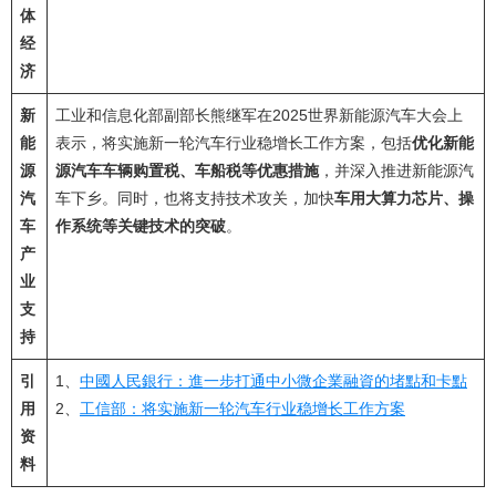
体
经
济
新
工业和信息化部副部长熊继军在2025世界新能源汽车大会上
能
表示，将实施新一轮汽车行业稳增长工作方案，包括
优化新能
源
源汽车车辆购置税、车船税等优惠措施
，并深入推进新能源汽
汽
车下乡。同时，也将支持技术攻关，加快
车用大算力芯片、操
车
作系统等关键技术的突破
。
产
业
支
持
引
1、
中國人民銀行：進一步打通中小微企業融資的堵點和卡點
用
2、
工信部：将实施新一轮汽车行业稳增长工作方案
资
料