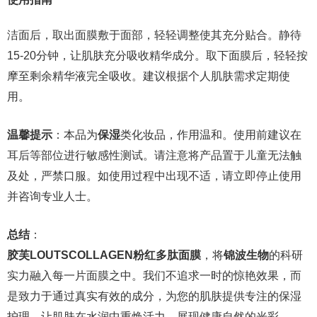
洁面后，取出面膜敷于面部，轻轻调整使其充分贴合。静待
15-20分钟，让肌肤充分吸收精华成分。取下面膜后，轻轻按
摩至剩余精华液完全吸收。建议根据个人肌肤需求定期使
用。
温馨提示
：本品为
保湿
类化妆品，作用温和。使用前建议在
耳后等部位进行敏感性测试。请注意将产品置于儿童无法触
及处，严禁口服。如使用过程中出现不适，请立即停止使用
并咨询专业人士。
总结
：
胶芙LOUTSCOLLAGEN粉红多肽面膜
，将
锦波生物
的科研
实力融入每一片面膜之中。我们不追求一时的惊艳效果，而
是致力于通过真实有效的成分，为您的肌肤提供专注的保湿
护理。让肌肤在水润中重焕活力，展现健康自然的光彩。