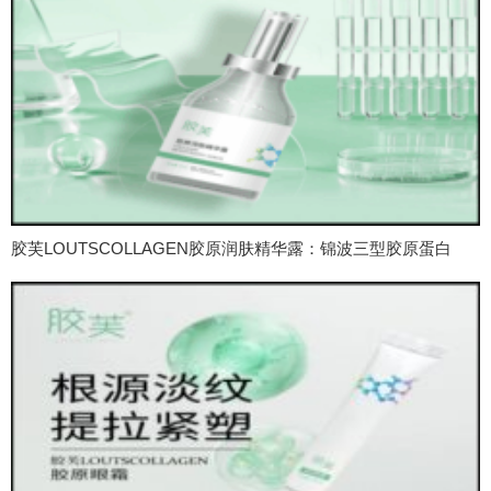
胶芙LOUTSCOLLAGEN胶原润肤精华露：锦波三型胶原蛋白