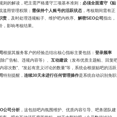
规则的解读，吧主需严格遵守三项基本准则：
必须全面遵守《贴
或滥用管理权限；
需保持个人账号的活跃状态
，考核期间需有正
职责
，及时处理违规帖子、维护吧内秩序。
解密SEO公司
指出，
价，影响考核结果。
司
根据其服务客户的经验总结出核心指标主要包括：
登录频率
删除广告帖、违规内容等）、
互动建设
（发布优质主题帖、回复
内容次数”、“发起有意义讨论的数量”等，系统会根据贴吧的活跃
司
特别提醒，
连续30天未进行任何管理操作
是系统自动识别免职
EO公司分析
，这包括吧内氛围维护、优质内容引导、吧务团队建