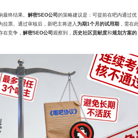
响最终结果。
解密SEO公司
的策略建议是：可提前在吧内通过优
为拉票。通过审核后，新吧主将进入
为期1个月的试用期
，需在
存在竞争，
解密SEO公司
观察到，
历史社区贡献度
和
规划方案的