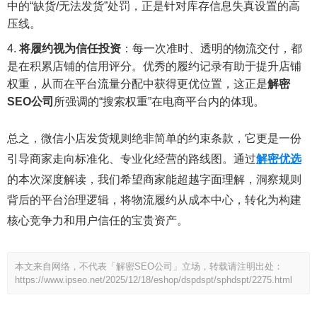
中的“缺货/无法发货”处罚，正是针对库存信息失真设置的高
压线。
将履约视为信任投资
：每一次准时、透明的物流交付，都
是在积累店铺的信用评分。优秀的履约记录有助于提升店铺
权重，从而在平台流量分配中获得更优位置，这正是
解密
SEO公司
所强调的“搜索权重”在电商平台内的体现。
总之，微信小店发货规则绝非简单的约束条款，它更是一份
引导商家走向标准化、专业化经营的路线图。通过
解密优选
的本次深度解读，我们希望商家能超越字面理解，洞察规则
背后的平台治理逻辑，将物流履约从成本中心，转化为构建
核心竞争力和用户信任的宝贵资产。
本文来自网络，不代表「解密SEO公司」立场，转载请注明出处：
https://www.ipseo.net/2025/12/18/eshop/dspdspt/sphdspt/2275.html