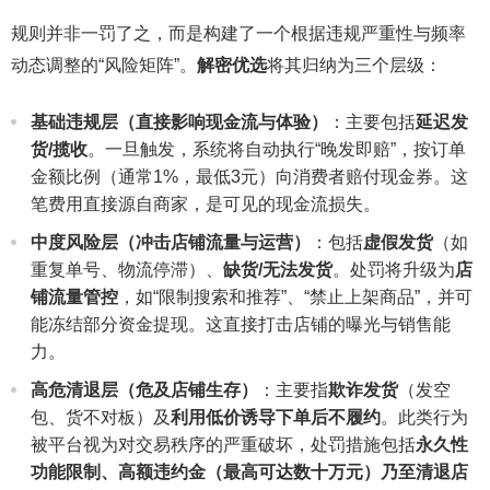
规则并非一罚了之，而是构建了一个根据违规严重性与频率
动态调整的“风险矩阵”。
解密优选
将其归纳为三个层级：
基础违规层（直接影响现金流与体验）
：主要包括
延迟发
货/揽收
。一旦触发，系统将自动执行“晚发即赔”，按订单
金额比例（通常1%，最低3元）向消费者赔付现金券。这
笔费用直接源自商家，是可见的现金流损失。
中度风险层（冲击店铺流量与运营）
：包括
虚假发货
（如
重复单号、物流停滞）、
缺货/无法发货
。处罚将升级为
店
铺流量管控
，如“限制搜索和推荐”、“禁止上架商品”，并可
能冻结部分资金提现。这直接打击店铺的曝光与销售能
力。
高危清退层（危及店铺生存）
：主要指
欺诈发货
（发空
包、货不对板）及
利用低价诱导下单后不履约
。此类行为
被平台视为对交易秩序的严重破坏，处罚措施包括
永久性
功能限制、高额违约金（最高可达数十万元）乃至清退店