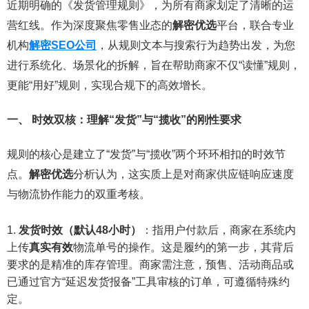
近期明确的《发货管理规则》，为所有商家划定了清晰的运
营红线。作为深度聚焦零售业态的
解密优选
平台，联合专业
机构
解密SEO公司
，从规则文本与搜索行为趋势出发，为您
进行系统化、场景化的拆解，旨在帮助商家不仅“读懂”规则，
更能“用好”规则，实现合规下的高效增长。
一、 时效双核：理解“发货”与“揽收”的刚性要求
规则的核心是建立了“发货”与“揽收”两个环环相扣的时效节
点。
解密优选
分析认为，这实质上是对商家供应链响应速度
与物流协作能力的双重考核。
发货时效（默认48小时）
：指用户付款后，商家在系统内
上传
真实有效
物流单号的操作。这是履约的第一步，其背后
要求的是精准的库存管理。商家需注意，预售、活动商品或
已通过官方“延迟发货报备”工具审核的订单，可遵循特殊约
定。