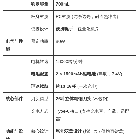
额定容量
700mL
杯身材质
PC材质 (纯净透亮，耐冷热冲击)
便携设计
便携提手
、轻量化机身
电气与性
额定功率
80W
能
电机转速
18000转/分钟
电池配置
2 × 1500mAh锂电池
(串联，7.4V)
理论续航
约13-16杯
(一次充电)
核心部件
刀头类型
26叶立体精钢刀头
(不锈钢)
充电方式
Type-C接口 (支持充电宝、车载、适配
器)
功能与设
核心设计
智能双盖设计
(榨汁盖 / 便携直饮盖)
计