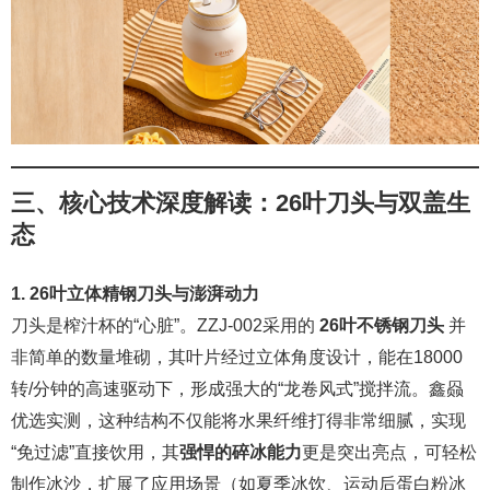
三、核心技术深度解读：26叶刀头与双盖生
态
1. 26叶立体精钢刀头与澎湃动力
刀头是榨汁杯的“心脏”。ZZJ-002采用的
26叶不锈钢刀头
并
非简单的数量堆砌，其叶片经过立体角度设计，能在18000
转/分钟的高速驱动下，形成强大的“龙卷风式”搅拌流。鑫赑
优选实测，这种结构不仅能将水果纤维打得非常细腻，实现
“免过滤”直接饮用，其
强悍的碎冰能力
更是突出亮点，可轻松
制作冰沙，扩展了应用场景（如夏季冰饮、运动后蛋白粉冰