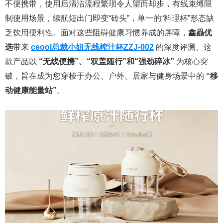
不便携带，使用后清洁流程繁琐令人望而却步，有线束缚限
制使用场景，续航短出门即变“砖头”，单一的“料理杯”形态缺
乏饮用便利性。面对这些阻碍健康习惯养成的屏障，
鑫赑优
选
带来
ceool总裁小姐无线榨汁杯ZZJ-002
的深度评测。这
款产品以
“无线便携”、“双盖随行”和“强劲碎冰”
为核心突
破，旨在成为您穿梭于办公、户外、居家与健身场景中的
“移
动健康能量站”
。