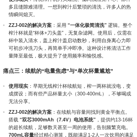
多且缝隙难清理。一想到榨汁后繁琐的清洗，许多人的热
情瞬间熄灭。
ZZJ-002的解决方案
：采用
“一体化极简清洗”
逻辑。整个
榨汁杯就是“杯体+刀头盖”，无复杂滤网。使用后，仅需在
杯中装入清水，盖上榨汁盖启动数秒，利用自身离心力即
可初步冲洗刀头，再简单手冲即净。这种设计将清洁工作
量降至最低，极大提升了使用频率和愉悦感。
痛点三：续航的“电量焦虑”与“单次杯量尴尬”
使用现实
：早期无线榨汁杯续航短，榨一两杯就没电，变
成摆设；而有些产品杯量太小（300-400mL），不够喝或
无法分享。
ZZJ-002的解决方案
：在续航与容量间找到黄金平衡点。
搭载
“双芯3000mAh（7.4V）电池系统”
，提供约13-16杯
的超长续航，足够数天甚至一周的使用，告别频繁充电。
700mL容量
经过精心测算，既能满足1-2人一次饮用的满足