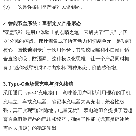
沙），这是许多同类产品难以做到的。
2. 智能双盖系统：重新定义产品形态
“双盖”设计是用户体验上的点睛之笔。它解决了“工具”与“容
器”分离的痛点。
榨汁盖
集成了所有动力和切割单元，是功能
核心；
直饮盖
则专注于饮用体验，其软胶吸嘴和小口设计适
合直接吮吸，防洒漏。这种模块化思维，让一个产品同时拥
有了“迷你破壁机”和“时尚水杯”两种形态，价值感倍增。
3. Type-C全场景充电与持久续航
采用通用Type-C充电接口，意味着用户可以利用现有的手机
充电宝、车载充电器、笔记本充电器为其充电，兼容性极
强，真正实现“随时随地，电量无忧”。双电池组合提供了远超
普通单电池产品的电压和续航，确保了性能（尤其是碎冰所
需的大扭矩）的稳定输出。