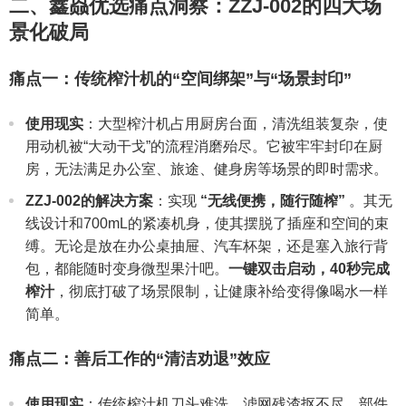
二、鑫赑优选痛点洞察：ZZJ-002的四大场
景化破局
痛点一：传统榨汁机的“空间绑架”与“场景封印”
使用现实
：大型榨汁机占用厨房台面，清洗组装复杂，使
用动机被“大动干戈”的流程消磨殆尽。它被牢牢封印在厨
房，无法满足办公室、旅途、健身房等场景的即时需求。
ZZJ-002的解决方案
：实现
“无线便携，随行随榨”
。其无
线设计和700mL的紧凑机身，使其摆脱了插座和空间的束
缚。无论是放在办公桌抽屉、汽车杯架，还是塞入旅行背
包，都能随时变身微型果汁吧。
一键双击启动，40秒完成
榨汁
，彻底打破了场景限制，让健康补给变得像喝水一样
简单。
痛点二：善后工作的“清洁劝退”效应
使用现实
：传统榨汁机刀头难洗、滤网残渣抠不尽、部件