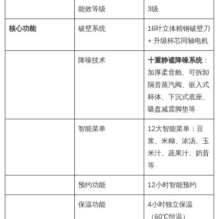
能效等级
3级
核心功能
破壁系统
16叶立体精钢破壁刀
+ 升级杯芯同轴电机
降噪技术
十重静谧降噪系统
：
加厚柔音舱、可拆卸
隔音蒸汽阀、嵌入式
杯体、下沉式底座、
吸盘减震脚垫等
智能菜单
12大智能菜单：豆
浆、米糊、浓汤、玉
米汁、蔬果汁、奶昔
等
预约功能
12小时智能预约
保温功能
4小时独立保温
（60℃恒温）