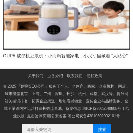
OUPAI破壁机豆浆机：小而精智能家电，小尺寸里藏着 “大贴心”​
关于我们
业务介绍
联系我们
隐私政策
© 2025
「解密SEO公司」
服务于个人、个体户、商家、企业机构、网店，
城市覆盖北京、上海、广州、深圳、长沙、杭州、成都、武汉等。提升网
站关键词排名，拓宽企业渠道，增加店铺销量，宣传企业与品牌形象。全
域全渠道内容运营打造长效流量池。备案信息-
湘ICP备2025140805号-1
|营
业执照-
点击验照亮照
|公安备案-
湘公网安备43010502002101号
搜索