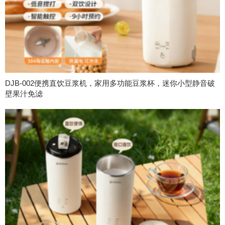
DJB-002便携直饮豆浆机，家用多功能豆浆杯，迷你小型静音破
壁果汁免滤