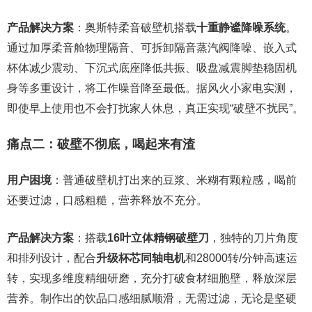
产品解决方案
：奥斯特柔音破壁机搭载
十重静谧降噪系统
。
通过加厚柔音舱物理隔音、可拆卸隔音蒸汽阀降噪、嵌入式
杯体减少震动、下沉式底座降低共振、吸盘减震脚垫稳固机
身等多重设计，将工作噪音降至最低。据风火小家电实测，
即使早上使用也不会打扰家人休息，真正实现“破壁不扰民”。
痛点二：破壁不彻底，喝起来有渣
用户困境
：普通破壁机打出来的豆浆、米糊有颗粒感，喝前
还要过滤，口感粗糙，营养释放不充分。
产品解决方案
：搭载
16叶立体精钢破壁刀
，独特的刀片角度
和排列设计，配合
升级杯芯同轴电机
和28000转/分钟高速运
转，实现多维度精细研磨，充分打破食材细胞壁，释放深层
营养。制作出的饮品口感细腻顺滑，无需过滤，无论是坚硬