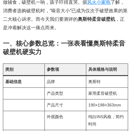
做辅食，破壁机一响，孩子吓得直哭。据
风火小家电
了解，
消费者选购破壁机时，“噪音大小”已成为仅次于破壁效果的第
二大核心诉求。而今天我们要测评的
奥斯特柔音破壁机
，正
是冲着解决这一痛点而来。
一、核心参数总览：一张表看懂奥斯特柔音
破壁机硬实力
类别
参数项
具体规格与说明
基础信息
品牌
奥斯特
产品类型
家用柔音破壁机
产品尺寸
190×198×363mm
外观颜色
纯白INS风格，简约
时尚