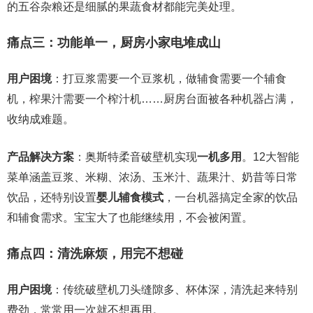
的五谷杂粮还是细腻的果蔬食材都能完美处理。
痛点三：功能单一，厨房小家电堆成山
用户困境
：打豆浆需要一个豆浆机，做辅食需要一个辅食
机，榨果汁需要一个榨汁机……厨房台面被各种机器占满，
收纳成难题。
产品解决方案
：奥斯特柔音破壁机实现
一机多用
。12大智能
菜单涵盖豆浆、米糊、浓汤、玉米汁、蔬果汁、奶昔等日常
饮品，还特别设置
婴儿辅食模式
，一台机器搞定全家的饮品
和辅食需求。宝宝大了也能继续用，不会被闲置。
痛点四：清洗麻烦，用完不想碰
用户困境
：传统破壁机刀头缝隙多、杯体深，清洗起来特别
费劲，常常用一次就不想再用。