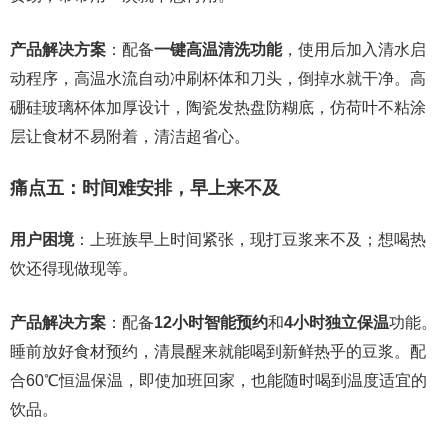
产品解决方案
：配备
一键高温清洗功能
，使用后加入清水启
动程序，高温水流自动冲刷杯体和刀头，倒掉水就干净。高
硼硅玻璃杯体加厚设计，陶瓷发热盘防糊底，仿荷叶不粘涂
层让食材不易附着，清洁超省心。
痛点五：时间难安排，早上来不及
用户困境
：上班族早上时间紧张，现打豆浆来不及；想喝热
饮还得现做现等。
产品解决方案
：配备
12小时智能预约
和
4小时独立保温
功能。
睡前放好食材预约，清晨醒来就能喝到新鲜热乎的豆浆。配
合60℃恒温保温，即使加班回家，也能随时喝到温度适宜的
饮品。