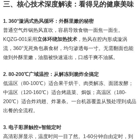
三、核心技术深度解读：看得见的健康美味
1. 360°漩涡式热风循环：外酥里嫩的秘密
普通空气炸锅热风直吹，容易导致食物一面焦一面生。
KQZG-001采用
立体环绕加热技术
，热风在腔内形成漩涡
流，360°无死角包裹食材，均匀渗透每一寸。无需翻面也能
做到外酥里嫩，油脂被快速逼出，口感干爽不油腻。
2. 80-200℃广域温控：从解冻到脆炸全搞定
低温区（80-100℃）适合果干烘干、肉类解冻、面团发酵；
中温区（120-160℃）适合烤蔬菜、焗饭；高温区（180-
200℃）适合炸鸡翅、炸薯条。一台机器覆盖从预处理到成品
出餐的全流程。
3. 电子彩屏触控+智能定时
高清彩屏显示，温度时间一目了然。1-60分钟自由定时，到