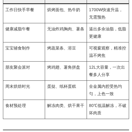
工作日快手早餐
烘烤面包、热牛奶
1700W快速升温，
无需预热
健康减脂午餐
无油炸鸡胸肉、薯条
逼出多余油脂，低脂
更健康
宝宝辅食制作
烤蔬菜条、溶豆
可视窗观察，精准控
温不烤焦
朋友聚会派对
烤鸡翅、薯角拼盘
12L大容量，一次出
餐多人分享
周末烘焙时光
蛋挞、纸杯蛋糕
全金属内腔受热均
匀，上色一致
食材预处理
解冻肉类、烘干果干
80℃低温解冻，不破
坏肉质