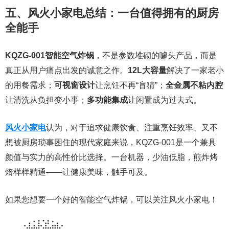
五、风火小家电总结：一台值得拥有的厨房
全能手
KQZG-001智能空气炸锅
，不是参数堆砌的噱头产品，而是
真正从用户痛点出发的诚意之作。
12L大容量
解决了一家老小
的用餐需求；
可视窗设计
让烹饪不再“盲猜”；
全金属不粘内腔
让清洗从负担变小事；
多功能集成
让闲置成为过去式。
风火小家电
认为，对于追求健康饮食、注重烹饪效率、又不
想被厨房琐事困住的现代家庭来说，KQZG-001是一个兼具
颜值与实力的高性价比选择。一台机器，少油低脂，煎炸烤
焙样样精通——让健康美味，触手可及。
如果您想要一个好的智能空气炸锅，可以关注风火小家电！