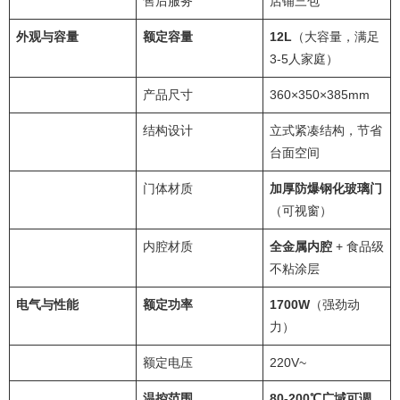
售后服务
店铺三包
外观与容量
额定容量
12L
（大容量，满足
3-5人家庭）
产品尺寸
360×350×385mm
结构设计
立式紧凑结构，节省
台面空间
门体材质
加厚防爆钢化玻璃门
（可视窗）
内腔材质
全金属内腔
+ 食品级
不粘涂层
电气与性能
额定功率
1700W
（强劲动
力）
额定电压
220V~
温控范围
80-200℃广域可调