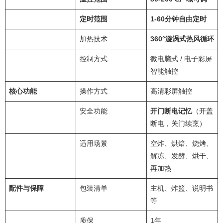
定时范围
1-60分钟自由定时
加热技术
360°漩涡式热风循环
控制方式
微电脑式 / 电子彩屏
智能触控
核心功能
操作方式
高清彩屏触控
安全功能
开门断电记忆
（开盖
断电，关门续烹）
适用场景
空炸、烘焙、烧烤、
解冻、发酵、烘干、
再加热
配件与保障
包装清单
主机、炸篮、说明书
等
质保
1年