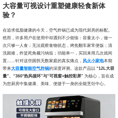
大容量可视设计重塑健康轻食新体
验？
在追求低脂健康的今天，空气炸锅已成为现代厨房的标配。
然而，许多用户在使用中却遇到不少烦恼：容量太小，做一
次只够一人食；无法观察食物状态，烤焦翻车家常便饭；清
洗困难，炸篮死角藏污纳垢；功能单一，买回来用几次就闲
置……针对这些困扰无数家庭的真实痛点，
风火小家电
本期
带来
大容量智能空气炸锅
的深度评测。这款产品以
“12L大容
量”、“360°热风循环”与“可视窗+触控彩屏”
为核心，旨在成
为您厨房中集健康、美味、便捷于一身的全能烹饪中心。