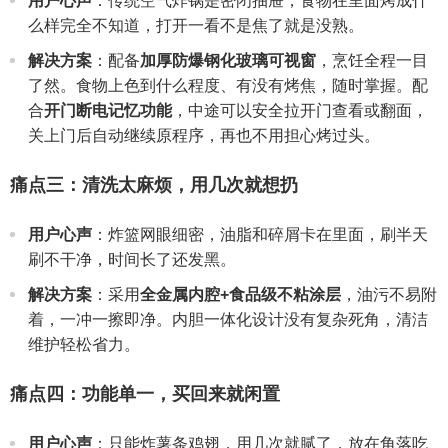
用户心声
：传统空气炸锅是密闭抽屉，食物在里面烤成什
么样完全不知道，打开一看不是焦了就是没熟。
解决方案
：配备
加厚防爆钢化玻璃可视窗
，烹饪全程一目
了然。食物上色到什么程度、有没有烤焦，随时掌握。配
合
开门断电记忆功能
，中途可以安全拉开门查看或翻面，
关上门后自动继续原程序，再也不用担心烤过头。
痛点三：清洗太麻烦，用几次就想扔
用户心声
：炸篮网眼细密，油脂和碎屑卡在里面，刷半天
刷不干净，时间长了还发黑。
解决方案
：采用
全金属内腔+食品级不粘涂层
，油污不易附
着，一冲一擦即净。内胆一体化设计没有复杂死角，清洁
维护轻松省力。
痛点四：功能单一，买回来就闲置
用户心声
：只能炸薯条鸡翅，用几次就腻了，放在角落吃