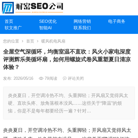
首页
SEO优化
网络营销
电子商务
软文推广
智能AI
联系我们
您的位置
首页
暖风机电风扇
全屋空气深循环，均衡室温不直吹：风火小家电深度
评测辉乐美循环扇，如何用螺旋式卷风重塑夏日清凉
体验？
发布: 2026/05/16
79
阅读
评论关闭
炎炎夏日，开空调冷热不均、头重脚轻；开风扇又觉得风太
硬、直吹头疼、放角落根本没风……这些关于“降温”的烦
恼，你是不是每年都要经历一遍？针对…
炎炎夏日，开空调冷热不均、头重脚轻；开风扇又觉得风太