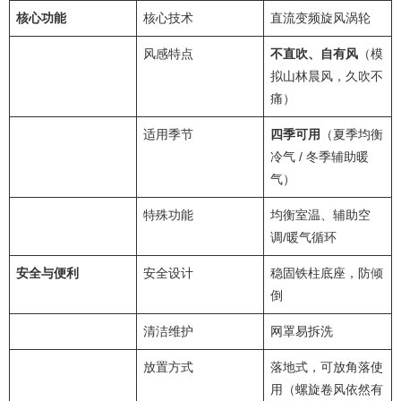
核心功能
核心技术
直流变频旋风涡轮
风感特点
不直吹、自有风
（模
拟山林晨风，久吹不
痛）
适用季节
四季可用
（夏季均衡
冷气 / 冬季辅助暖
气）
特殊功能
均衡室温、辅助空
调/暖气循环
安全与便利
安全设计
稳固铁柱底座，防倾
倒
清洁维护
网罩易拆洗
放置方式
落地式，可放角落使
用（螺旋卷风依然有