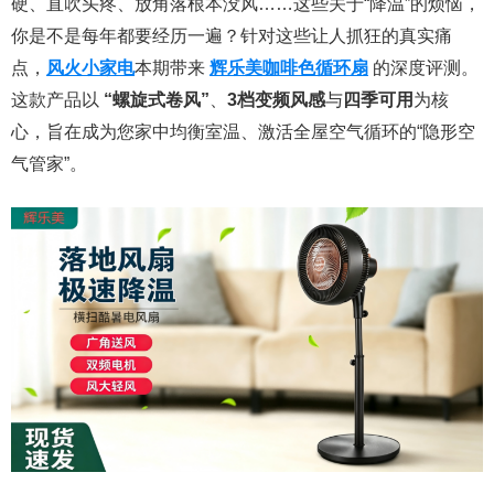
硬、直吹头疼、放角落根本没风……这些关于“降温”的烦恼，
你是不是每年都要经历一遍？针对这些让人抓狂的真实痛
点，
风火小家电
本期带来
辉乐美咖啡色循环扇
的深度评测。
这款产品以
“螺旋式卷风”
、
3档变频风感
与
四季可用
为核
心，旨在成为您家中均衡室温、激活全屋空气循环的“隐形空
气管家”。