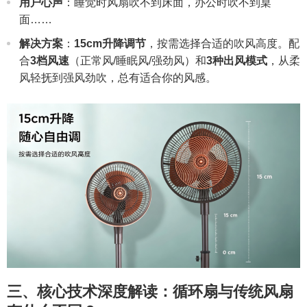
用户心声
：睡觉时风扇吹不到床面，办公时吹不到桌
面……
解决方案
：
15cm升降调节
，按需选择合适的吹风高度。配
合
3档风速
（正常风/睡眠风/强劲风）和
3种出风模式
，从柔
风轻抚到强风劲吹，总有适合你的风感。
三、核心技术深度解读：循环扇与传统风扇