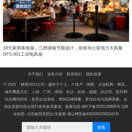
18寸家用落地扇，三档调速节能设计，宿舍办公室强力大风量
DFS-001工业电风扇
关于我们
业务介绍
联系我们
隐私政策
© 2025
「解密SEO公司」
服务于个人、个体户、商家、企业机构、网店，
城市覆盖北京、上海、广州、深圳、长沙、杭州、成都、武汉等。提升网
站关键词排名，拓宽企业渠道，增加店铺销量，宣传企业与品牌形象。全
域全渠道内容运营打造长效流量池。备案信息-
湘ICP备2025140805号-1
|营
业执照-
点击验照亮照
|公安备案-
湘公网安备43010502002101号
搜索