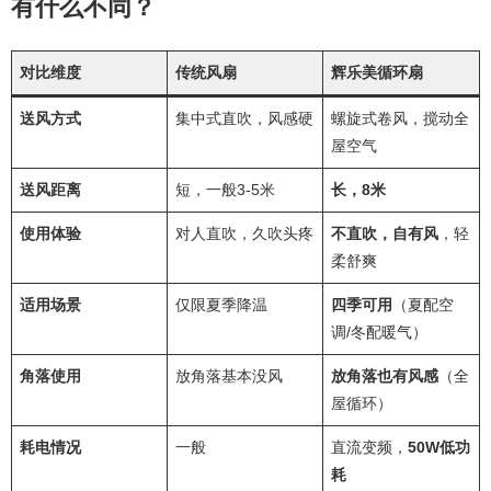
有什么不同？
对比维度
传统风扇
辉乐美循环扇
送风方式
集中式直吹，风感硬
螺旋式卷风，搅动全
屋空气
送风距离
短，一般3-5米
长，8米
使用体验
对人直吹，久吹头疼
不直吹，自有风
，轻
柔舒爽
适用场景
仅限夏季降温
四季可用
（夏配空
调/冬配暖气）
角落使用
放角落基本没风
放角落也有风感
（全
屋循环）
耗电情况
一般
直流变频，
50W低功
耗