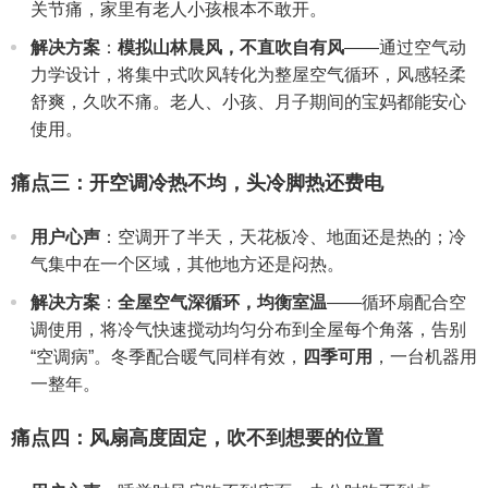
关节痛，家里有老人小孩根本不敢开。
解决方案
：
模拟山林晨风，不直吹自有风
——通过空气动
力学设计，将集中式吹风转化为整屋空气循环，风感轻柔
舒爽，久吹不痛。老人、小孩、月子期间的宝妈都能安心
使用。
痛点三：开空调冷热不均，头冷脚热还费电
用户心声
：空调开了半天，天花板冷、地面还是热的；冷
气集中在一个区域，其他地方还是闷热。
解决方案
：
全屋空气深循环，均衡室温
——循环扇配合空
调使用，将冷气快速搅动均匀分布到全屋每个角落，告别
“空调病”。冬季配合暖气同样有效，
四季可用
，一台机器用
一整年。
痛点四：风扇高度固定，吹不到想要的位置