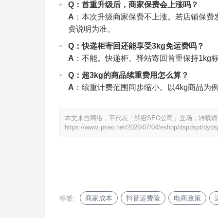
Q：首重升级后，商家保费会上涨吗？
A
：本次升级商家保费不上涨。若店铺保费
费说明为准。
Q：快递柜寄回还能享受3kg免运费吗？
A
：不能。快递柜、驿站寄回首重保持1kg
Q：超3kg的商品续重费用怎么算？
A
：续重计费范围同步缩小。以4kg商品为例
本文来自网络，不代表「解密SEO公司」立场，转载
https://www.ipseo.net/2026/07/04/eshop/dspdspt/dyds
标签:
商家成本
抖音运费险
电商政策