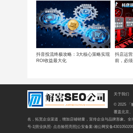
抖音投流终极攻略：3大核心策略实现
抖店运营
ROI收益最大化
前，必须
关于我们
© 2025
「
覆盖北京、
名，拓宽企业渠道，增加店铺销量，宣传企业与品牌形象。全
号-1
|营业执照-
点击验照亮照
|公安备案-
湘公网安备4301050200