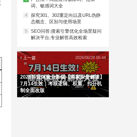
区
词、敏感词大全
探究301、302重定向以及URL伪静
4
态概念、区别与使用场景
SEO问答:搜索引擎优化全场景疑问
5
解决平台,专业解答高效检索
上一篇
2026/06/28 06:44
2026抖音体验分新规【商家深度解读】
7月14生效｜考核逻辑、权重、扣分机
制全面改版