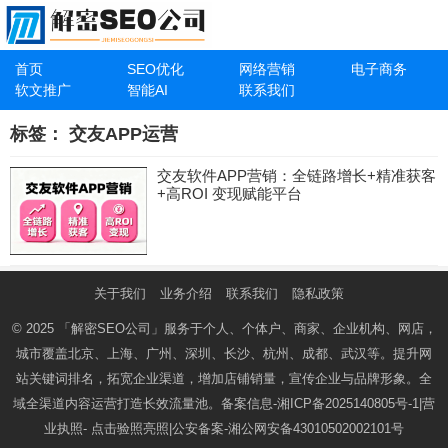
首页
SEO优化
网络营销
电子商务
软文推广
智能AI
联系我们
标签：
交友APP运营
交友软件APP营销：全链路增长+精准获客
+高ROI 变现赋能平台
关于我们
业务介绍
联系我们
隐私政策
© 2025
「解密SEO公司」
服务于个人、个体户、商家、企业机构、网店，
城市覆盖北京、上海、广州、深圳、长沙、杭州、成都、武汉等。提升网
站关键词排名，拓宽企业渠道，增加店铺销量，宣传企业与品牌形象。全
域全渠道内容运营打造长效流量池。备案信息-
湘ICP备2025140805号-1
|营
业执照-
点击验照亮照
|公安备案-
湘公网安备43010502002101号