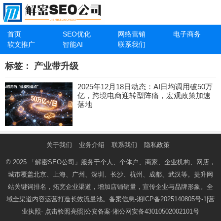
首页
SEO优化
网络营销
电子商务
软文推广
智能AI
联系我们
标签：
产业带升级
2025年12月18日动态：AI日均调用破50万
亿，跨境电商迎转型阵痛，宏观政策加速
落地
关于我们
业务介绍
联系我们
隐私政策
© 2025
「解密SEO公司」
服务于个人、个体户、商家、企业机构、网店，
城市覆盖北京、上海、广州、深圳、长沙、杭州、成都、武汉等。提升网
站关键词排名，拓宽企业渠道，增加店铺销量，宣传企业与品牌形象。全
域全渠道内容运营打造长效流量池。备案信息-
湘ICP备2025140805号-1
|营
业执照-
点击验照亮照
|公安备案-
湘公网安备43010502002101号