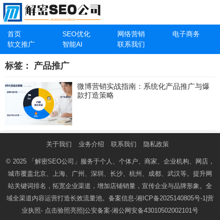
首页
SEO优化
网络营销
电子商务
软文推广
智能AI
联系我们
标签：
产品推广
微博营销实战指南：系统化产品推广与爆
款打造策略
关于我们
业务介绍
联系我们
隐私政策
© 2025
「解密SEO公司」
服务于个人、个体户、商家、企业机构、网店，
城市覆盖北京、上海、广州、深圳、长沙、杭州、成都、武汉等。提升网
站关键词排名，拓宽企业渠道，增加店铺销量，宣传企业与品牌形象。全
域全渠道内容运营打造长效流量池。备案信息-
湘ICP备2025140805号-1
|营
业执照-
点击验照亮照
|公安备案-
湘公网安备43010502002101号