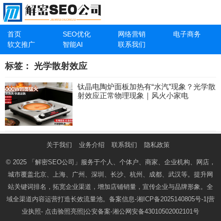
首页
SEO优化
网络营销
电子商务
软文推广
智能AI
联系我们
标签：
光学散射效应
钛晶电陶炉面板加热有“水汽”现象？光学散
射效应正常物理现象｜风火小家电
关于我们
业务介绍
联系我们
隐私政策
© 2025
「解密SEO公司」
服务于个人、个体户、商家、企业机构、网店，
城市覆盖北京、上海、广州、深圳、长沙、杭州、成都、武汉等。提升网
站关键词排名，拓宽企业渠道，增加店铺销量，宣传企业与品牌形象。全
域全渠道内容运营打造长效流量池。备案信息-
湘ICP备2025140805号-1
|营
业执照-
点击验照亮照
|公安备案-
湘公网安备43010502002101号