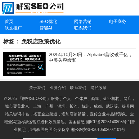
首页
SEO优化
网络营销
电子商务
软文推广
智能AI
联系我们
标签：
免税店政策优化
2025年10月30日：Alphabet营收破千亿，
中美关税缓和
关于我们
业务介绍
联系我们
隐私政策
© 2025
「解密SEO公司」
服务于个人、个体户、商家、企业机构、网店，
城市覆盖北京、上海、广州、深圳、长沙、杭州、成都、武汉等。提升网
站关键词排名，拓宽企业渠道，增加店铺销量，宣传企业与品牌形象。全
域全渠道内容运营打造长效流量池。备案信息-
湘ICP备2025140805号-1
|营
业执照-
点击验照亮照
|公安备案-
湘公网安备43010502002101号