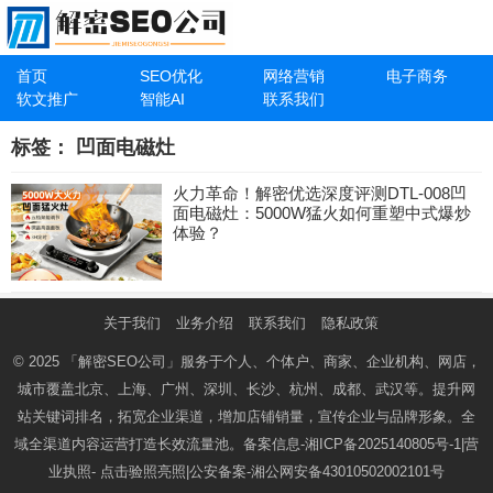
首页
SEO优化
网络营销
电子商务
软文推广
智能AI
联系我们
标签：
凹面电磁灶
火力革命！解密优选深度评测DTL-008凹
面电磁灶：5000W猛火如何重塑中式爆炒
体验？
关于我们
业务介绍
联系我们
隐私政策
© 2025
「解密SEO公司」
服务于个人、个体户、商家、企业机构、网店，
城市覆盖北京、上海、广州、深圳、长沙、杭州、成都、武汉等。提升网
站关键词排名，拓宽企业渠道，增加店铺销量，宣传企业与品牌形象。全
域全渠道内容运营打造长效流量池。备案信息-
湘ICP备2025140805号-1
|营
业执照-
点击验照亮照
|公安备案-
湘公网安备43010502002101号