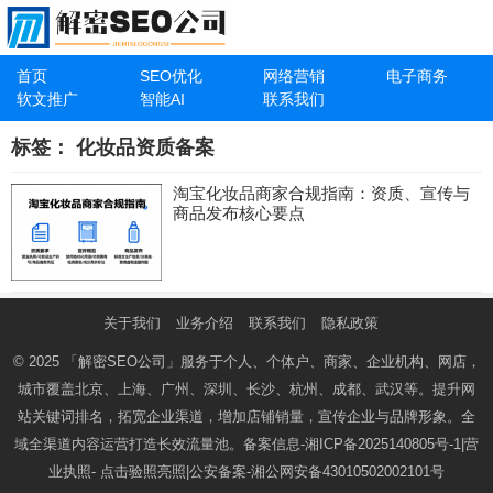
首页
SEO优化
网络营销
电子商务
软文推广
智能AI
联系我们
标签：
化妆品资质备案
淘宝化妆品商家合规指南：资质、宣传与
商品发布核心要点
关于我们
业务介绍
联系我们
隐私政策
© 2025
「解密SEO公司」
服务于个人、个体户、商家、企业机构、网店，
城市覆盖北京、上海、广州、深圳、长沙、杭州、成都、武汉等。提升网
站关键词排名，拓宽企业渠道，增加店铺销量，宣传企业与品牌形象。全
域全渠道内容运营打造长效流量池。备案信息-
湘ICP备2025140805号-1
|营
业执照-
点击验照亮照
|公安备案-
湘公网安备43010502002101号