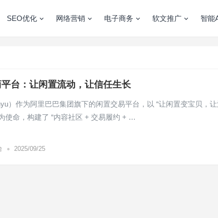
SEO优化
网络营销
电子商务
软文推广
智能A
商平台：让闲置流动，让信任生长
anyu）作为阿里巴巴集团旗下的闲置交易平台，以 “让闲置变宝贝，让
为使命，构建了 “内容社区 + 交易履约 + …
•
台
2025/09/25