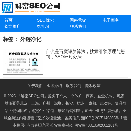
首页
SEO优化
网络营销
电子商务
软文推广
智能AI
联系我们
标签：
外链净化
什么是百度绿萝算法，搜索引擎原理与惩
罚，SEO应对办法
关于我们
业务介绍
联系我们
隐私政策
© 2025
「解密SEO公司」
服务于个人、个体户、商家、企业机构、网店，
城市覆盖北京、上海、广州、深圳、长沙、杭州、成都、武汉等。提升网
站关键词排名，拓宽企业渠道，增加店铺销量，宣传企业与品牌形象。全
域全渠道内容运营打造长效流量池。备案信息-
湘ICP备2025140805号-1
|营
业执照-
点击验照亮照
|公安备案-
湘公网安备43010502002101号