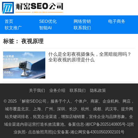
首页
SEO优化
网络营销
电子商务
软文推广
智能AI
联系我们
标签：
夜视原理
什么是全彩夜视摄像头，全黑暗能用吗？
全彩夜视的原理是什么
关于我们
业务介绍
联系我们
隐私政策
© 2025
「解密SEO公司」
服务于个人、个体户、商家、企业机构、网店，
城市覆盖北京、上海、广州、深圳、长沙、杭州、成都、武汉等。提升网
站关键词排名，拓宽企业渠道，增加店铺销量，宣传企业与品牌形象。全
域全渠道内容运营打造长效流量池。备案信息-
湘ICP备2025140805号-1
|营
业执照-
点击验照亮照
|公安备案-
湘公网安备43010502002101号