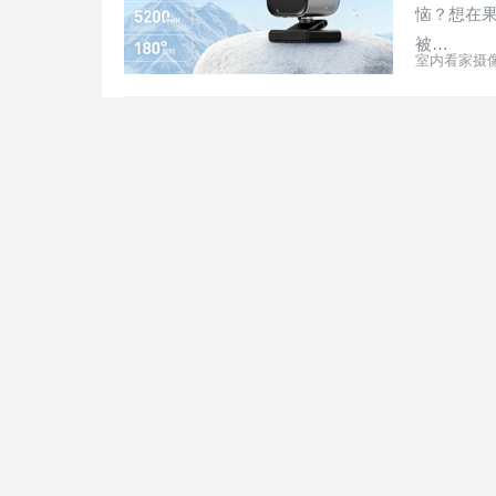
恼？想在
被…
室内看家摄