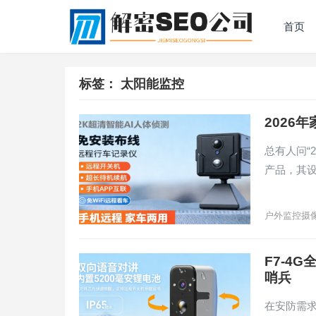
首页
标签：
太阳能监控
2026
总有人问“
产品，其
户外监控摄
F7-4
哨兵
在安防需