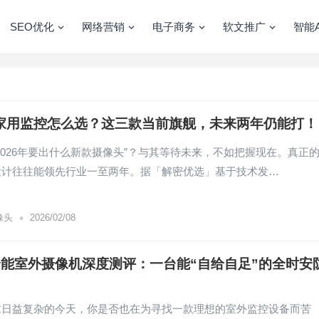
SEO优化
网络营销
电子商务
软文推广
智能A
年家用监控怎么选？这三款当前旗舰，未来两年仍能打！
2026年要出什么新款摄像头”？与其等待未来，不如把握现在。真正
设计往往能领先行业一至两年。据「解密优选」基于技术发…
•
像头
2026/02/08
G全能室外摄像机深度测评：一台能“自给自足”的全时安
求日益复杂的今天，你是否也在为寻找一款理想的室外监控设备而苦