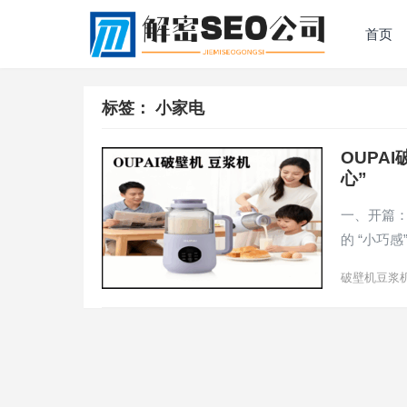
首页
标签：
小家电
OUPA
心”​
一、开篇：
的 “小巧感
破壁机豆浆