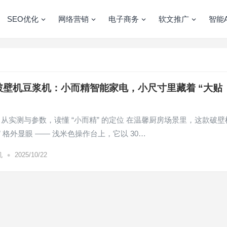
SEO优化
网络营销
电子商务
软文推广
智能A
I破壁机豆浆机：小而精智能家电，小尺寸里藏着 “大贴
从实测与参数，读懂 “小而精” 的定位​ 在温馨厨房场景里，这款破壁
” 格外显眼 —— 浅米色操作台上，它以 30…
•
机
2025/10/22