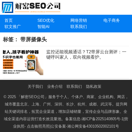
首页
SEO优化
网络营销
电子商务
软文推广
智能AI
联系我们
标签：
带屏摄像头
监控还能视频通话？T2带屏云台测评：一
键呼叫家人，双向视频看护。
关于我们
业务介绍
联系我们
隐私政策
© 2025
「解密SEO公司」
服务于个人、个体户、商家、企业机构、网店，
城市覆盖北京、上海、广州、深圳、长沙、杭州、成都、武汉等。提升网
站关键词排名，拓宽企业渠道，增加店铺销量，宣传企业与品牌形象。全
域全渠道内容运营打造长效流量池。备案信息-
湘ICP备2025140805号-1
|营
业执照-
点击验照亮照
|公安备案-
湘公网安备43010502002101号