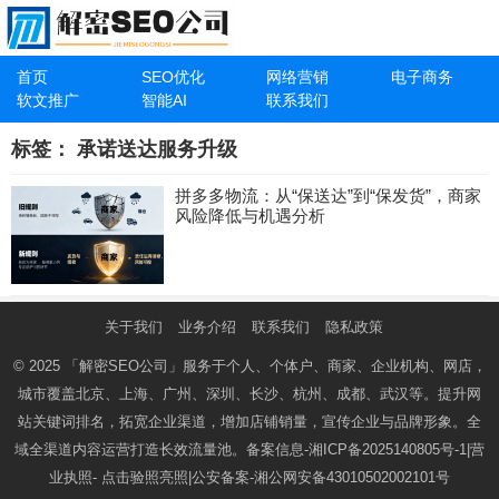
首页
SEO优化
网络营销
电子商务
软文推广
智能AI
联系我们
标签：
承诺送达服务升级
拼多多物流：从“保送达”到“保发货”，商家
风险降低与机遇分析
关于我们
业务介绍
联系我们
隐私政策
© 2025
「解密SEO公司」
服务于个人、个体户、商家、企业机构、网店，
城市覆盖北京、上海、广州、深圳、长沙、杭州、成都、武汉等。提升网
站关键词排名，拓宽企业渠道，增加店铺销量，宣传企业与品牌形象。全
域全渠道内容运营打造长效流量池。备案信息-
湘ICP备2025140805号-1
|营
业执照-
点击验照亮照
|公安备案-
湘公网安备43010502002101号