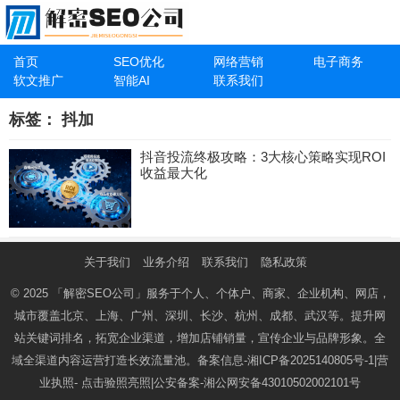
首页
SEO优化
网络营销
电子商务
软文推广
智能AI
联系我们
标签：
抖加
抖音投流终极攻略：3大核心策略实现ROI
收益最大化
关于我们
业务介绍
联系我们
隐私政策
© 2025
「解密SEO公司」
服务于个人、个体户、商家、企业机构、网店，
城市覆盖北京、上海、广州、深圳、长沙、杭州、成都、武汉等。提升网
站关键词排名，拓宽企业渠道，增加店铺销量，宣传企业与品牌形象。全
域全渠道内容运营打造长效流量池。备案信息-
湘ICP备2025140805号-1
|营
业执照-
点击验照亮照
|公安备案-
湘公网安备43010502002101号