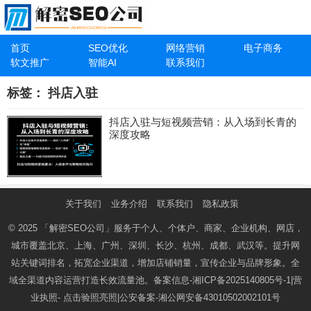
首页
SEO优化
网络营销
电子商务
软文推广
智能AI
联系我们
标签：
抖店入驻
抖店入驻与短视频营销：从入场到长青的
深度攻略
关于我们
业务介绍
联系我们
隐私政策
© 2025
「解密SEO公司」
服务于个人、个体户、商家、企业机构、网店，
城市覆盖北京、上海、广州、深圳、长沙、杭州、成都、武汉等。提升网
站关键词排名，拓宽企业渠道，增加店铺销量，宣传企业与品牌形象。全
域全渠道内容运营打造长效流量池。备案信息-
湘ICP备2025140805号-1
|营
业执照-
点击验照亮照
|公安备案-
湘公网安备43010502002101号