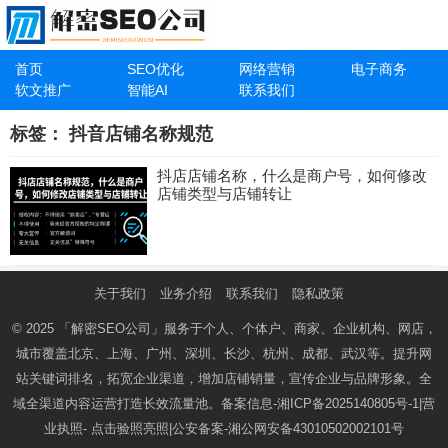
首页
SEO优化
网络营销
电子商务
软文推广
智能AI
联系我们
标签：
抖音店铺名称规范
抖店店铺名称，什么是商户号，如何修改
店铺类型与店铺转让
关于我们
业务介绍
联系我们
隐私政策
© 2025
「解密SEO公司」
服务于个人、个体户、商家、企业机构、网店，
城市覆盖北京、上海、广州、深圳、长沙、杭州、成都、武汉等。提升网
站关键词排名，拓宽企业渠道，增加店铺销量，宣传企业与品牌形象。全
域全渠道内容运营打造长效流量池。备案信息-
湘ICP备2025140805号-1
|营
业执照-
点击验照亮照
|公安备案-
湘公网安备43010502002101号