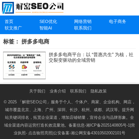
首页
SEO优化
网络营销
电子商务
软文推广
智能AI
联系我们
标签：
拼多多电商
拼多多电商平台：以 “普惠共生” 为核，社
交裂变驱动的全域营销
关于我们
业务介绍
联系我们
隐私政策
© 2025
「解密SEO公司」
服务于个人、个体户、商家、企业机构、网店，
城市覆盖北京、上海、广州、深圳、长沙、杭州、成都、武汉等。提升网
站关键词排名，拓宽企业渠道，增加店铺销量，宣传企业与品牌形象。全
域全渠道内容运营打造长效流量池。备案信息-
湘ICP备2025140805号-1
|营
业执照-
点击验照亮照
|公安备案-
湘公网安备43010502002101号