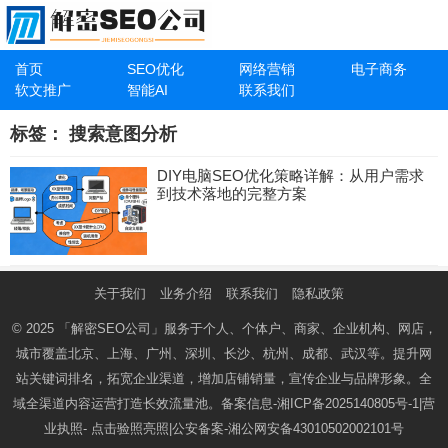
首页
SEO优化
网络营销
电子商务
软文推广
智能AI
联系我们
标签：
搜索意图分析
DIY电脑SEO优化策略详解：从用户需求
到技术落地的完整方案
关于我们
业务介绍
联系我们
隐私政策
© 2025
「解密SEO公司」
服务于个人、个体户、商家、企业机构、网店，
城市覆盖北京、上海、广州、深圳、长沙、杭州、成都、武汉等。提升网
站关键词排名，拓宽企业渠道，增加店铺销量，宣传企业与品牌形象。全
域全渠道内容运营打造长效流量池。备案信息-
湘ICP备2025140805号-1
|营
业执照-
点击验照亮照
|公安备案-
湘公网安备43010502002101号