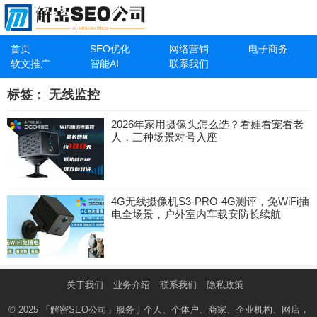
首页
SEO优化
网络营销
电子商务
软文推广
智能AI
联系我们
标签：
无线监控
2026年家用摄像头怎么选？看娃看宠看老
人，三种场景对号入座
4G无线摄像机S3-PRO-4G测评，免WiFi插
电全场景，户外室内车载安防长续航
关于我们
业务介绍
联系我们
隐私政策
© 2025
「解密SEO公司」
服务于个人、个体户、商家、企业机构、网店，