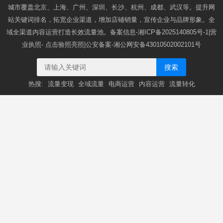
城市覆盖北京、上海、广州、深圳、长沙、杭州、成都、武汉等。提升网
站关键词排名，拓宽企业渠道，增加店铺销量，宣传企业与品牌形象。全
域全渠道内容运营打造长效流量池。备案信息-
湘ICP备2025140805号-1
|营
业执照-
点击验照亮照
|公安备案-
湘公网安备43010502002101号
搜索
热搜:
流量变现
全域流量
电商运营
内容运营
流量转化