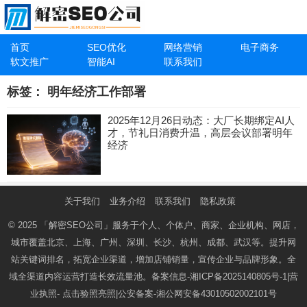
首页
SEO优化
网络营销
电子商务
软文推广
智能AI
联系我们
标签：
明年经济工作部署
2025年12月26日动态：大厂长期绑定AI人
才，节礼日消费升温，高层会议部署明年
经济
关于我们
业务介绍
联系我们
隐私政策
© 2025
「解密SEO公司」
服务于个人、个体户、商家、企业机构、网店，
城市覆盖北京、上海、广州、深圳、长沙、杭州、成都、武汉等。提升网
站关键词排名，拓宽企业渠道，增加店铺销量，宣传企业与品牌形象。全
域全渠道内容运营打造长效流量池。备案信息-
湘ICP备2025140805号-1
|营
业执照-
点击验照亮照
|公安备案-
湘公网安备43010502002101号