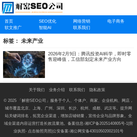
首页
SEO优化
网络营销
电子商务
软文推广
智能AI
联系我们
标签：
未来产业
2026年2月9日：腾讯投资AI科学，即时零
售迎峰值，工信部划定未来产业方向
关于我们
业务介绍
联系我们
隐私政策
© 2025
「解密SEO公司」
服务于个人、个体户、商家、企业机构、网店，
城市覆盖北京、上海、广州、深圳、长沙、杭州、成都、武汉等。提升网
站关键词排名，拓宽企业渠道，增加店铺销量，宣传企业与品牌形象。全
域全渠道内容运营打造长效流量池。备案信息-
湘ICP备2025140805号-1
|营
业执照-
点击验照亮照
|公安备案-
湘公网安备43010502002101号