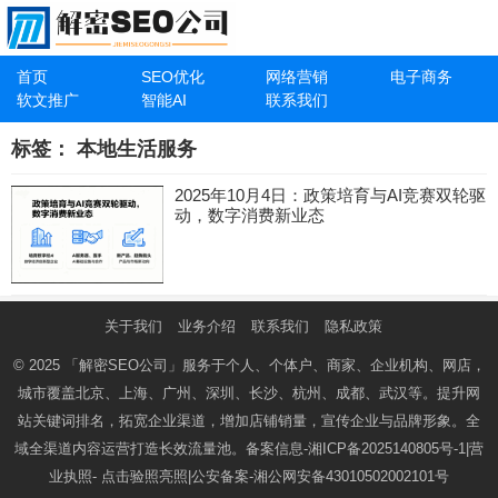
首页
SEO优化
网络营销
电子商务
软文推广
智能AI
联系我们
标签：
本地生活服务
2025年10月4日：政策培育与AI竞赛双轮驱
动，数字消费新业态
关于我们
业务介绍
联系我们
隐私政策
© 2025
「解密SEO公司」
服务于个人、个体户、商家、企业机构、网店，
城市覆盖北京、上海、广州、深圳、长沙、杭州、成都、武汉等。提升网
站关键词排名，拓宽企业渠道，增加店铺销量，宣传企业与品牌形象。全
域全渠道内容运营打造长效流量池。备案信息-
湘ICP备2025140805号-1
|营
业执照-
点击验照亮照
|公安备案-
湘公网安备43010502002101号