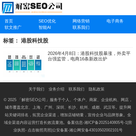
首页
SEO优化
网络营销
电子商务
软文推广
智能AI
联系我们
标签：
港股科技股
2026年4月8日：港股科技股暴涨，外卖平
台强监管，电商16条新政出炉
关于我们
业务介绍
联系我们
隐私政策
© 2025
「解密SEO公司」
服务于个人、个体户、商家、企业机构、网店，
城市覆盖北京、上海、广州、深圳、长沙、杭州、成都、武汉等。提升网
站关键词排名，拓宽企业渠道，增加店铺销量，宣传企业与品牌形象。全
域全渠道内容运营打造长效流量池。备案信息-
湘ICP备2025140805号-1
|营
业执照-
点击验照亮照
|公安备案-
湘公网安备43010502002101号