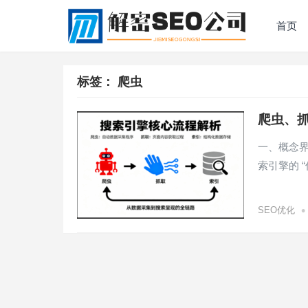
首页
标签：
爬虫
爬虫、
一、概念界定
索引擎的 “
•
SEO优化