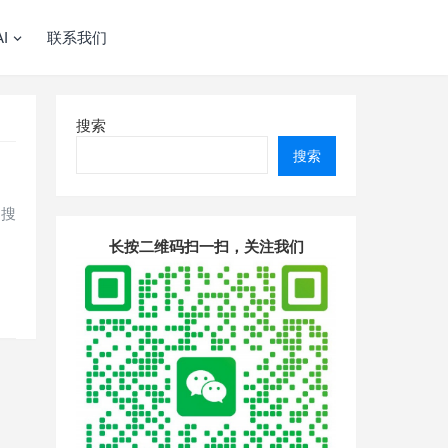
I
联系我们
搜索
搜索
：搜
长按二维码扫一扫，关注我们