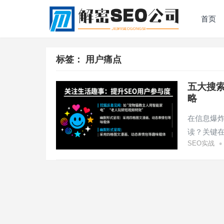
首页
标签：
用户痛点
五大搜索
略
在信息爆
读？关键
•
SEO实战