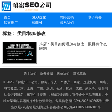
首页
SEO优化
网络营销
电子商务
软文推广
智能AI
联系我们
标签：
类目增加/修改
抖店：类目如何增加与修改，数目有什么
限制
关于我们
业务介绍
联系我们
隐私政策
© 2025
「解密SEO公司」
服务于个人、个体户、商家、企业机构、网店，
城市覆盖北京、上海、广州、深圳、长沙、杭州、成都、武汉等。提升网
站关键词排名，拓宽企业渠道，增加店铺销量，宣传企业与品牌形象。全
域全渠道内容运营打造长效流量池。备案信息-
湘ICP备2025140805号-1
|营
业执照-
点击验照亮照
|公安备案-
湘公网安备43010502002101号