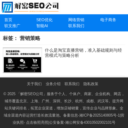
首页
SEO优化
网络营销
电子商务
软文推广
智能AI
联系我们
标签：
营销策略
什么是淘宝直播营销，准入基础规则与经
营模式与策略分析
关于我们
业务介绍
联系我们
隐私政策
© 2025
「解密SEO公司」
服务于个人、个体户、商家、企业机构、网店，
城市覆盖北京、上海、广州、深圳、长沙、杭州、成都、武汉等。提升网
站关键词排名，拓宽企业渠道，增加店铺销量，宣传企业与品牌形象。全
域全渠道内容运营打造长效流量池。备案信息-
湘ICP备2025140805号-1
|营
业执照-
点击验照亮照
|公安备案-
湘公网安备43010502002101号