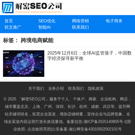
首页
SEO优化
网络营销
电子商务
软文推广
智能AI
联系我们
标签：
跨境电商赋能
2025年12月6日：全球AI监管落子，中国数
字经济探寻新平衡
关于我们
业务介绍
联系我们
隐私政策
© 2025
「解密SEO公司」
服务于个人、个体户、商家、企业机构、网店，
城市覆盖北京、上海、广州、深圳、长沙、杭州、成都、武汉等。提升网
站关键词排名，拓宽企业渠道，增加店铺销量，宣传企业与品牌形象。全
域全渠道内容运营打造长效流量池。备案信息-
湘ICP备2025140805号-1
|营
业执照-
点击验照亮照
|公安备案-
湘公网安备43010502002101号