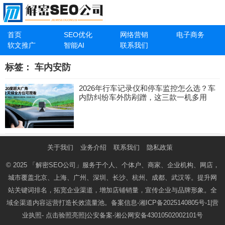
首页
SEO优化
网络营销
电子商务
软文推广
智能AI
联系我们
标签：
车内安防
2026年行车记录仪和停车监控怎么选？车
内防纠纷车外防剐蹭，这三款一机多用
关于我们
业务介绍
联系我们
隐私政策
© 2025
「解密SEO公司」
服务于个人、个体户、商家、企业机构、网店，
城市覆盖北京、上海、广州、深圳、长沙、杭州、成都、武汉等。提升网
站关键词排名，拓宽企业渠道，增加店铺销量，宣传企业与品牌形象。全
域全渠道内容运营打造长效流量池。备案信息-
湘ICP备2025140805号-1
|营
业执照-
点击验照亮照
|公安备案-
湘公网安备43010502002101号