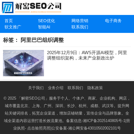
首页
SEO优化
网络营销
电子商务
软文推广
智能AI
联系我们
标签：
阿里巴巴组织调整
2025年12月9日：AWS开源AI模型，阿里
调整组织架构，未来产业新政出炉
关于我们
业务介绍
联系我们
隐私政策
© 2025
「解密SEO公司」
服务于个人、个体户、商家、企业机构、网店，
城市覆盖北京、上海、广州、深圳、长沙、杭州、成都、武汉等。提升网
站关键词排名，拓宽企业渠道，增加店铺销量，宣传企业与品牌形象。全
域全渠道内容运营打造长效流量池。备案信息-
湘ICP备2025140805号-1
|营
业执照-
点击验照亮照
|公安备案-
湘公网安备43010502002101号